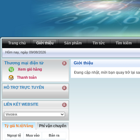
Trang chủ
Giới thiệu
Sản phẩm
Tin tức
Tìm kiếm
Hôm nay, ngày 09/08/2026
Thương mại điện tử
Giới thiệu
Xem giỏ hàng
Đang cập nhật, mời bạn quay trở lại sa
Thanh toán
HỖ TRỢ TRỰC TUYẾN
LIÊN KẾT WEBSITE
Tỷ giá N.tệ/Vàng
Phí vận chuyển
Ngoại tệ
Mua vào
Bán ra