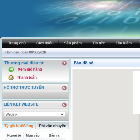
Trang chủ
Giới thiệu
Sản phẩm
Tin tức
Tìm kiếm
Hôm nay, ngày 08/08/2026
Thương mại điện tử
Bản đồ số
Xem giỏ hàng
Thanh toán
HỖ TRỢ TRỰC TUYẾN
LIÊN KẾT WEBSITE
Tỷ giá N.tệ/Vàng
Phí vận chuyển
Ngoại tệ
Mua vào
Bán ra