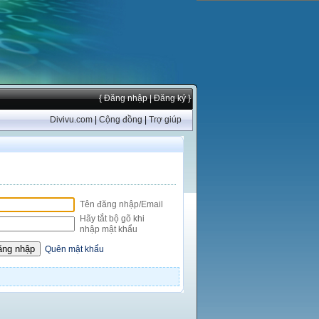
{ Đăng nhập
| Đăng ký }
Divivu.com
|
Cộng đồng
|
Trợ giúp
Tên đăng nhập/Email
Hãy tắt bộ gõ khi
nhập mật khẩu
Quên mật khẩu