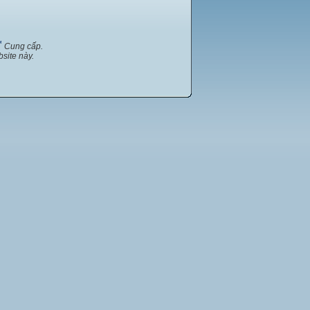
™
Cung cấp.
site này.