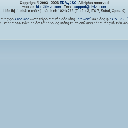
Copyright © 2003 - 2026
EDA., JSC
. All rights reserved
website:
http://divivu.com
- Email:
support@divivu.com
Hiển thị tốt nhất ở chế độ màn hình 1024x768 (Firefox 3, IE6-7, Safari, Opera 9)
©
 dụng gói
FreeWeb
được xây dựng trên nền tảng
Talaweb
do Công ty
EDA., JSC
C. không chịu trách nhiệm về nội dung thông tin do chủ gian hàng đăng tải trên web